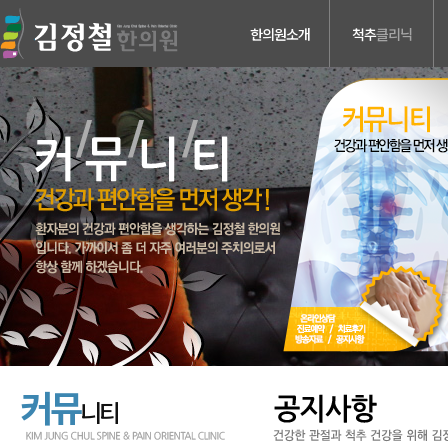
한의원소개
척추
클리닉
의료진소개
허리디스크
진료안내
목디스크
검사장비소개
척추관 협착증
치료장비소개
척추분리증 &
척추전방전위증
병원둘러보기
척추수술후유증
찾아오시는길
커뮤
니티