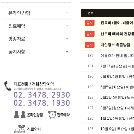
온라인 상담
번호
진료비 (급여, 비급여 
공지
진료예약
산모와 태아의 건강을
공지
방송자료
개인정보 취급방침
공지
공지사항
132
여름휴가 안내 입니다. 
131
7월17일(금요일) 제
130
6월 6일( 금요일 ) 
129
5월5일(화요일) 어린
128
5월1일 (금요일) 노
127
3월2일(월요일 ) 대
126
1월 1일( 목요일 ) 
125
10월 9일( 목요일 )