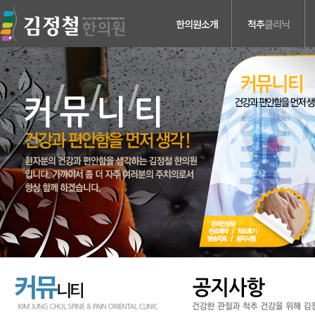
한의원소개
척추
클리닉
의료진소개
허리디스크
진료안내
목디스크
검사장비소개
척추관 협착증
치료장비소개
척추분리증 &
척추전방전위증
병원둘러보기
척추수술후유증
찾아오시는길
커뮤
니티