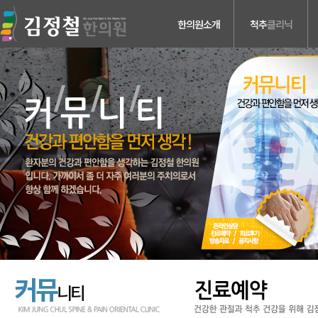
한의원소개
척추
클리닉
의료진소개
허리디스크
진료안내
목디스크
검사장비소개
척추관 협착증
치료장비소개
척추분리증 &
척추전방전위증
병원둘러보기
척추수술후유증
찾아오시는길
커뮤
니티