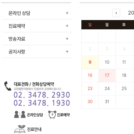
온라인 상담
2
‹
진료예약
일
월
화
방송자료
2
3
4
공지사항
9
10
11
16
17
18
23
24
25
30
31