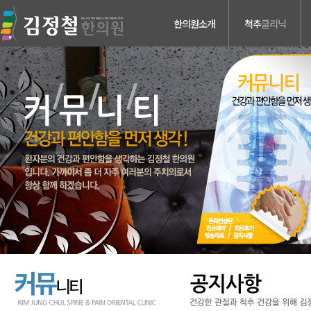
한의원소개
척추
클리닉
의료진소개
허리디스크
진료안내
목디스크
검사장비소개
척추관 협착증
치료장비소개
척추분리증 &
척추전방전위증
병원둘러보기
척추수술후유증
찾아오시는길
커뮤
니티