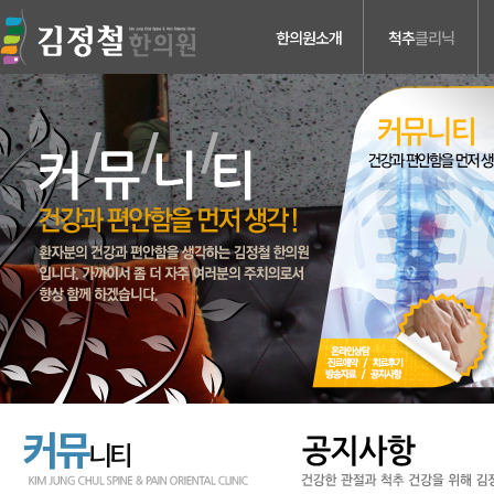
한의원소개
척추
클리닉
의료진소개
허리디스크
진료안내
목디스크
검사장비소개
척추관 협착증
치료장비소개
척추분리증 &
척추전방전위증
병원둘러보기
척추수술후유증
찾아오시는길
커뮤
니티