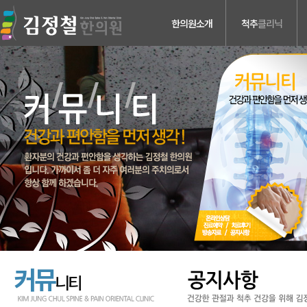
한의원소개
척추
클리닉
의료진소개
허리디스크
진료안내
목디스크
검사장비소개
척추관 협착증
치료장비소개
척추분리증 &
척추전방전위증
병원둘러보기
척추수술후유증
찾아오시는길
커뮤
니티