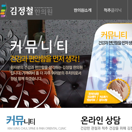
한의원소개
척추
클리닉
의료진소개
허리디스크
진료안내
목디스크
검사장비소개
척추관 협착증
치료장비소개
척추분리증 &
척추전방전위증
병원둘러보기
척추수술후유증
찾아오시는길
커뮤
니티