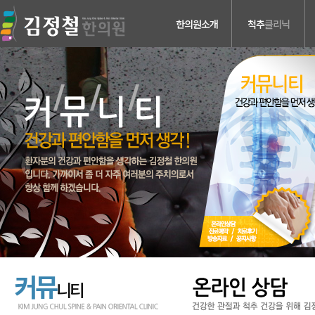
한의원소개
척추
클리닉
의료진소개
허리디스크
진료안내
목디스크
검사장비소개
척추관 협착증
치료장비소개
척추분리증 &
척추전방전위증
병원둘러보기
척추수술후유증
찾아오시는길
커뮤
니티