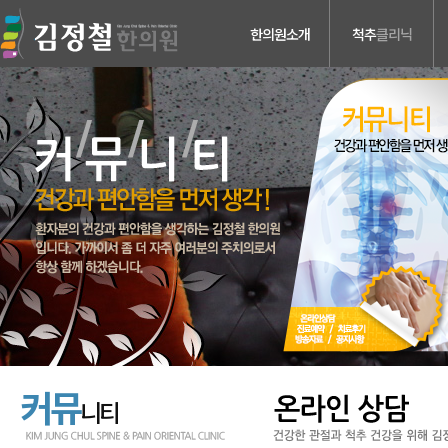
한의원소개
척추
클리닉
의료진소개
허리디스크
진료안내
목디스크
검사장비소개
척추관 협착증
치료장비소개
척추분리증 &
척추전방전위증
병원둘러보기
척추수술후유증
찾아오시는길
커뮤
니티