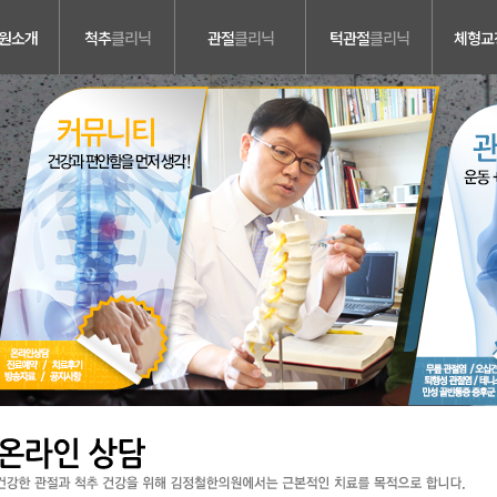
원소개
척추
클리닉
관절
클리닉
턱관절
클리닉
체형교
소개
허리디스크
무릎 관절염
관절음/통증, 비대칭,
일자목
구개제한
내
목디스크
오십견
골반교정
비소개
척추관 협착증
퇴행성 관절염
성장 추나
비소개
척추분리증 &
테니스 엘보우
측만증
척추전방전위증
러보기
만성 골반통증증후군
척추수술후유증
시는길
교통사고 후유증