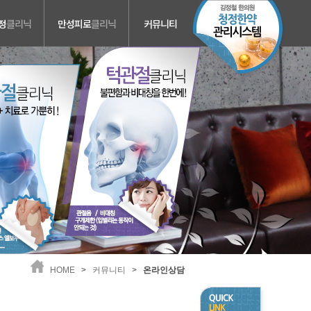
정
클리닉
만성피로
클리닉
커뮤니티
보약
온라인상담
화병
진료예약
불면증
방송자료
청정 한약관리
공지사항
HOME
>
커뮤니티
>
온라인상담