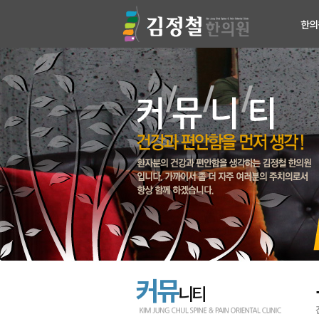
한의
의료진
진료안
검사장
치료장
병원둘
찾아오
커뮤
니티