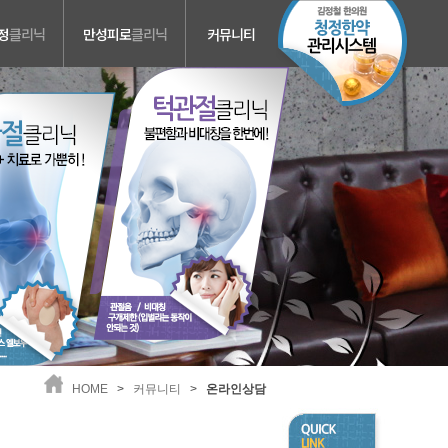
정
클리닉
만성피로
클리닉
커뮤니티
보약
온라인상담
화병
진료예약
불면증
방송자료
청정 한약관리
공지사항
HOME
>
커뮤니티
>
온라인상담