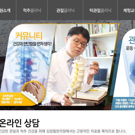
원소개
척추
클리닉
관절
클리닉
턱관절
클리닉
체형교
소개
허리디스크
무릎 관절염
관절음/통증, 비대칭,
일자목
구개제한
내
목디스크
오십견
골반교정
비소개
척추관 협착증
퇴행성 관절염
성장 추나
비소개
척추분리증 &
테니스 엘보우
측만증
척추전방전위증
러보기
만성 골반통증증후군
척추수술후유증
시는길
교통사고 후유증