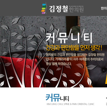
한의
의료진
진료안
검사장
치료장
병원둘
찾아오
커뮤
니티