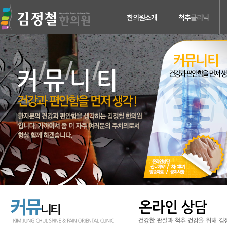
한의원소개
척추
클리닉
의료진소개
허리디스크
진료안내
목디스크
검사장비소개
척추관 협착증
치료장비소개
척추분리증 &
척추전방전위증
병원둘러보기
척추수술후유증
찾아오시는길
커뮤
니티