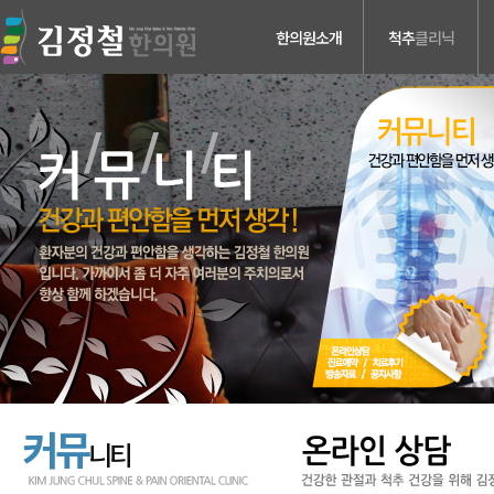
한의원소개
척추
클리닉
의료진소개
허리디스크
진료안내
목디스크
검사장비소개
척추관 협착증
치료장비소개
척추분리증 &
척추전방전위증
병원둘러보기
척추수술후유증
찾아오시는길
커뮤
니티