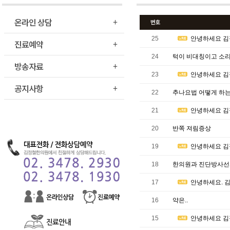
온라인 상담
번호
25
안녕하세요 김
진료예약
24
턱이 비대칭이고 소리
방송자료
23
안녕하세요 김
공지사항
22
추나요법 어떻게 하는
21
안녕하세요 김
20
반쪽 져림증상
19
안녕하세요 김
18
한의원과 진단방사선
17
안녕하세요. 
16
약은..
15
안녕하세요 김