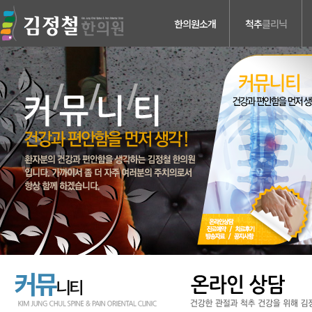
한의원소개
척추
클리닉
의료진소개
허리디스크
진료안내
목디스크
검사장비소개
척추관 협착증
치료장비소개
척추분리증 &
척추전방전위증
병원둘러보기
척추수술후유증
찾아오시는길
커뮤
니티