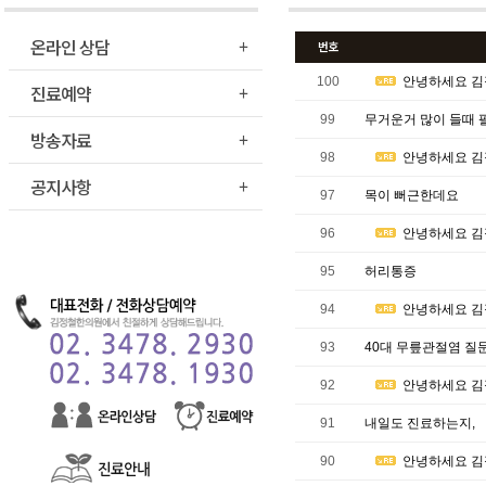
온라인 상담
번호
100
안녕하세요 김
진료예약
99
무거운거 많이 들때 
방송자료
98
안녕하세요 김
공지사항
97
목이 뻐근한데요
96
안녕하세요 김
95
허리통증
94
안녕하세요 김
93
40대 무릎관절염 질문
92
안녕하세요 김
91
내일도 진료하는지,
90
안녕하세요 김